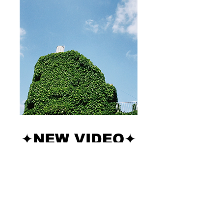
✦︎NEW VIDEO✦︎
"PERFECT NOISE" (Music Video )